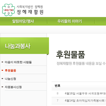
마음이 따뜻한 사람들
후원물품
나눔신청
번호
자원봉사신청
8
4월16일 서울우유 서귀포동부대
7
4월14일 초아적십자가족봉사회