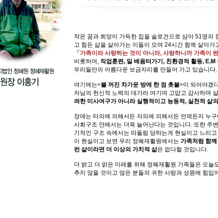
작은 꿈과 희망이 가득한 집을 슬로건으로 삼아 51명의
고 힘든 삶을 살아가는 이들이 모여 24시간 함께 살아가
「가족이라 사랑하는 것이 아니라, 사랑하니까 가족이 
비롯하여,
직업훈련, 일 배움터가기, 친환경적 활동, E.M
우리들만의 아름다운 보금자리를 만들어 가고 있습니다.
여기에는<
불 꺼진 차가운 방에 한 점 촛불
>이 되어야겠
자님의 헌신적 노력의 대가라 여기며 고맙고 감사하며 
려한 미사여구가 아니라 실행적이고 능동적, 실천적 삶의 
장애는 타의에 의해서든 자의에 의해서든 언제든지 누구
사회구조 안에서는 더욱 늘어난다는 것입니다. 또한 주
기적인 구조 속에서는 따돌림 당하는게 현실이고 느리고
이 현실이고 보면 우리 정혜재활원에서는
가족처럼 함께 
런 삶이라면 더 이상의 가치적 삶
은 없다할 것입니다.
더 밝고 더 맑은 미래를 위해 정혜재활원 가족들은 오늘도
추지 않을 것이고 많은 분들의 귀한 사랑과 성원에 힘입어