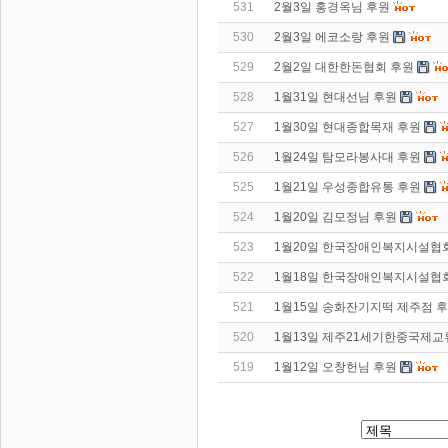
531
2월3일 홍경옥님 후원
530
2월3일 에코소랑 후원
529
2월2일 대한한돈협회 후원
528
1월31일 현대선님 후원
527
1월30일 현대종합목재 후원
526
1월24일 탐모라봉사대 후원
525
1월21일 우성종합유통 후원
524
1월20일 김모정님 후원
523
1월20일 한국장애인복지시설협
522
1월18일 한국장애인복지시설협
521
1월15일 송화잔기지떡 제주점 
520
1월13일 제주21세기한중국제교
519
1월12일 오창헌님 후원